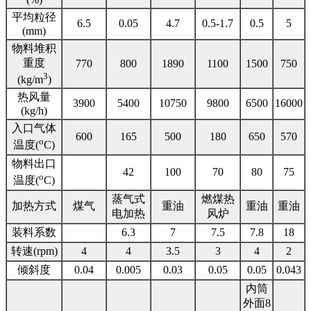
平均粒径
6.5
0.05
4.7
0.5-1.7
0.5
5
(mm)
物料堆积
重度
770
800
1890
1100
1500
750
3
(kg/m
)
热风量
3900
5400
10750
9800
6500
16000
(kg/h)
入口气体
600
165
500
180
650
570
o
温度(
C)
物料出口
42
100
70
80
75
o
温度(
C)
蒸气式
燃煤热
加热方式
煤气
重油
重油
重油
电加热
风炉
装料系数
6.3
7
7.5
7.8
18
转速(rpm)
4
4
3.5
3
4
2
倾斜度
0.04
0.005
0.03
0.05
0.05
0.043
内筒
外面8