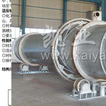
中，物料在带有倾斜度的抄板和热气流的作用下，可调控地运
动至干燥机另一段星形卸料阀排出成品。
适应物料
◎化工、矿山、冶金等行业大颗粒，比重大物料干燥，如：矿
山、高炉矿渣、煤、金属粉末、磷肥、硫铵。
◎对有特殊要求的粉末、颗粒状物料的干燥，如:HP发泡剂、
酒糟渣、轻质碳酸钙、活性白土、磁粉、石墨、药渣。
◎要求低温干燥，且需大批量连续干燥的物料。
性能特点
◎转筒干燥器机械化程度高，生产能力较大。
◎流体通过筒体阻力小，功能消耗低。
◎对物料特性的适应性比较强。
◎操作稳定，操作费用较低，产品干燥的均匀性好。
结构示意图