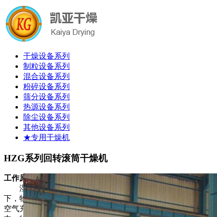
干燥设备系列
制粒设备系列
混合设备系列
粉碎设备系列
筛分设备系列
热源设备系列
除尘设备系列
其他设备系列
★专用干燥机
HZG系列回转滚筒干燥机
工作原理
湿物料从干燥机一端投入后,在内筒均布的抄板器翻动
下，物料在干燥器内均匀分布与分散，并与并流（逆流）的热
空气充分接触，加快了干燥传热，传至推动力。在干燥过程