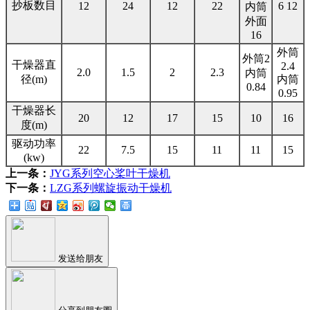
抄板数目
12
24
12
22
6 12
内筒
外面
16
外筒
外筒2
干燥器直
2.4
2.0
1.5
2
2.3
内筒
径(m)
内筒
0.84
0.95
干燥器长
20
12
17
15
10
16
度(m)
驱动功率
22
7.5
15
11
11
15
(kw)
上一条：
JYG系列空心桨叶干燥机
下一条：
LZG系列螺旋振动干燥机
发送给朋友