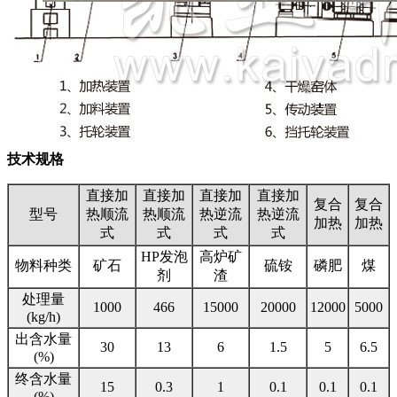
技术规格
直接加
直接加
直接加
直接加
复合
复合
型号
热顺流
热顺流
热逆流
热逆流
加热
加热
式
式
式
式
HP发泡
高炉矿
物料种类
矿石
硫铵
磷肥
煤
剂
渣
处理量
1000
466
15000
20000
12000
5000
(kg/h)
出含水量
30
13
6
1.5
5
6.5
(%)
终含水量
15
0.3
1
0.1
0.1
0.1
(%)