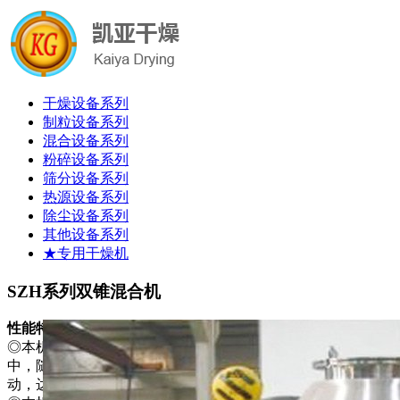
干燥设备系列
制粒设备系列
混合设备系列
粉碎设备系列
筛分设备系列
热源设备系列
除尘设备系列
其他设备系列
★专用干燥机
SZH系列双锥混合机
性能特点
◎本机将粉末或粒状物料通过真空输送或人工加料到双锥容器
中，随着容器的不断旋转，物料在容器中进行复杂的撞击运
动，达到均匀的混合。