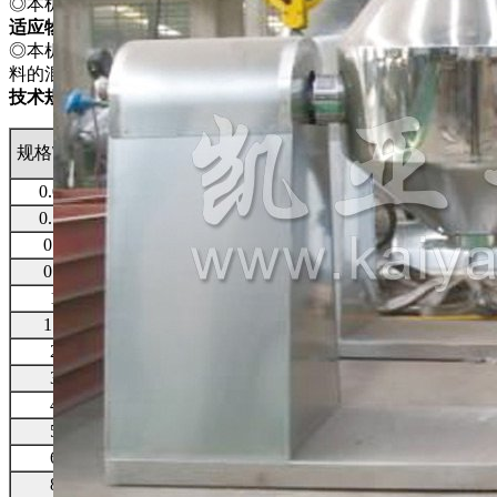
◎本机节约能源、操作方便、劳动强度低、工作效率较高。
适应物料
◎本机适用于医药、化工、食品、建材等行业的粉状、粒状物
料的混合。
技术规格
总容积
工作容积
投料量
投料转速
动力
重量
规格\项目
L
L
kg
rpm
kw
kg
0.05
50
25
15
25
0.55
500
0.15
150
75
45
20
0.75
650
0.3
300
150
90
20
1.1
820
0.5
500
250
150
18
1.5
1250
1
1000
500
300
15
3
1800
1.5
1500
750
450
12
4
2100
2
2000
1000
600
12
5.5
2450
3
3000
1500
900
9
5.5
2980
4
4000
2000
1200
9
7.5
3300
5
5000
2500
1500
8
7.5
3880
6
6000
3000
1800
8
11
4550
8
8000
4000
2400
6
15
5200